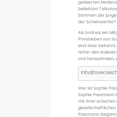
gefeierten Moderat
beliebten Talkshow
Stimmen der jungen
der Scheinwerfer?
Als Andrea, ein Mit
Privatleben von So
sind zwar bekannt,
hinter den Kulisse
und herausfinden, 
Inhaltsverzeic
Wer ist Sophie Pa
Sophie Passmann is
mit ihrer scharfen
gesellschaftliche
Passmann begann ih