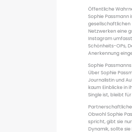
Öffentliche Wahr
Sophie Passmann is
gesellschaftlichen 
Netzwerken eine gr
Instagram umfasst.
Schönheits-OPs, De
Anerkennung eing
Sophie Passmanns 
Über Sophie Passma
Journalistin und Au
kaum Einblicke in i
Single ist, bleibt f
Partnerschaftlich
Obwohl Sophie Pas
spricht, gibt sie n
Dynamik, sollte sie