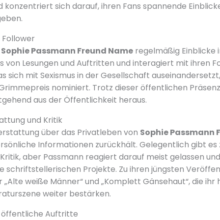
 konzentriert sich darauf, ihren Fans spannende Einblicke
geben.
 Follower
t
Sophie Passmann Freund Name
regelmäßig Einblicke i
s von Lesungen und Auftritten und interagiert mit ihren Fo
 sich mit Sexismus in der Gesellschaft auseinandersetzt, 
rimmepreis nominiert. Trotz dieser öffentlichen Präsenz h
tgehend aus der Öffentlichkeit heraus.
ttung und Kritik
erstattung über das Privatleben von
Sophie Passmann 
ersönliche Informationen zurückhält. Gelegentlich gibt es
Kritik, aber Passmann reagiert darauf meist gelassen und
e schriftstellerischen Projekte. Zu ihren jüngsten Veröffe
 „Alte weiße Männer“ und „Komplett Gänsehaut“, die ihr
raturszene weiter bestärken.
ffentliche Auftritte