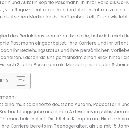
orin und Autorin Sophie Passmann. In ihrer Rolle als Co-
 „Neo Ragazzi“ hat sie sich in den letzten Jahren zu eine
 deutschen Medienlandschaft entwickelt. Doch wie lebt s
glied des Redaktionsteams von liwalo.de, habe ich mich tie
phie Passmann eingearbeitet. Ihre Karriere und ihr öffent
 doch ihr Beziehungsstatus und ihre persönlichen Vorlie
n gehalten. Lassen Sie uns gemeinsam einen Blick hinter d
wie sich Sophie Passmann als Mensch jenseits der Scheinw
hnis
ssmann?
t eine multitalentierte deutsche Autorin, Podcasterin und
 Beobachtungsgabe und ihrem Aktivismus in politischen u
n Themen bekannt ist. Die 1994 in Kempen am Niederrhei
re Karriere bereits im Teenageralter, als sie mit 15 Jah