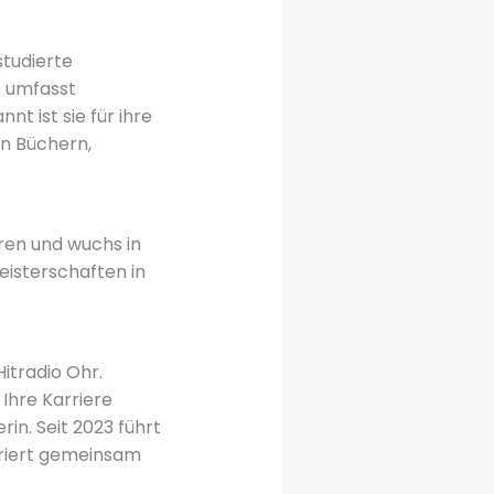
studierte
e umfasst
t ist sie für ihre
en Büchern,
en und wuchs in
eisterschaften in
itradio Ohr.
 Ihre Karriere
in. Seit 2023 führt
riert gemeinsam