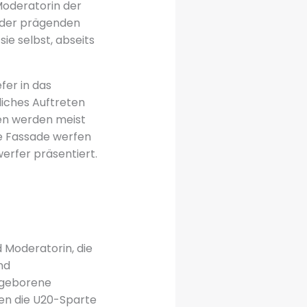
Moderatorin der
r der prägenden
ie selbst, abseits
fer in das
liches Auftreten
ben werden meist
ie Fassade werfen
erfer präsentiert.
 Moderatorin, die
nd
n geborene
ren die U20-Sparte