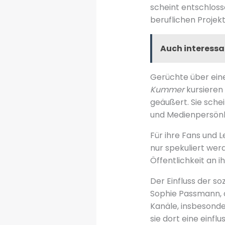
scheint entschlosse
beruflichen Projekt
Auch interessa
Gerüchte über ein
Kummer
kursieren 
geäußert. Sie schei
und Medienpersönli
Für ihre Fans und L
nur spekuliert werd
Öffentlichkeit an 
Der Einfluss der so
Sophie Passmann, d
Kanäle, insbesonder
sie dort eine einfl