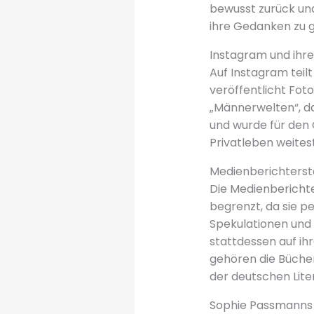
bewusst zurück und
ihre Gedanken zu 
Instagram und ihre
Auf Instagram teil
veröffentlicht Foto
„Männerwelten“, das
und wurde für den G
Privatleben weites
Medienberichtersta
Die Medienbericht
begrenzt, da sie p
Spekulationen und 
stattdessen auf ihr
gehören die Bücher
der deutschen Lite
Sophie Passmanns ö