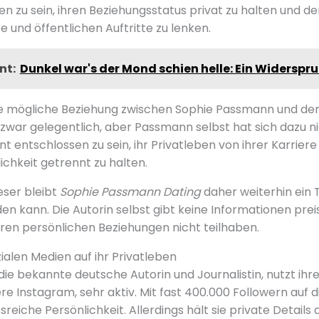
n zu sein, ihren Beziehungsstatus privat zu halten und de
e und öffentlichen Auftritte zu lenken.
nt:
Dunkel war's der Mond schien helle: Ein Widersp
e mögliche Beziehung zwischen Sophie Passmann und d
zwar gelegentlich, aber Passmann selbst hat sich dazu ni
nt entschlossen zu sein, ihr Privatleben von ihrer Karriere a
chkeit getrennt zu halten.
eser bleibt
Sophie Passmann Dating
daher weiterhin ein
en kann. Die Autorin selbst gibt keine Informationen preis
ihren persönlichen Beziehungen nicht teilhaben.
zialen Medien auf ihr Privatleben
ie bekannte deutsche Autorin und Journalistin, nutzt ihr
e Instagram, sehr aktiv. Mit fast 400.000 Followern auf d
ussreiche Persönlichkeit. Allerdings hält sie private Detail