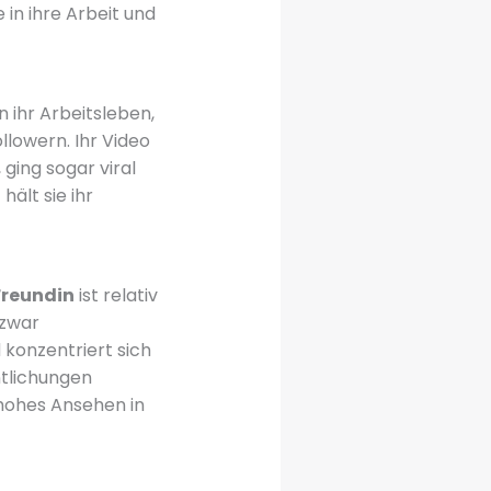
 in ihre Arbeit und
n ihr Arbeitsleben,
llowern. Ihr Video
ging sogar viral
ält sie ihr
Freundin
ist relativ
 zwar
 konzentriert sich
ntlichungen
 hohes Ansehen in