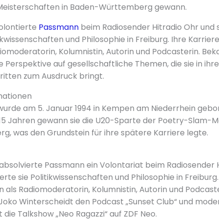
Meisterschaften in Baden-Württemberg gewann.
olontierte
Passmann
beim Radiosender Hitradio Ohr und 
kwissenschaften und Philosophie in Freiburg. Ihre Karrier
iomoderatorin, Kolumnistin, Autorin und Podcasterin. Bekann
e Perspektive auf gesellschaftliche Themen, die sie in ihr
itten zum Ausdruck bringt.
mationen
urde am 5. Januar 1994 in Kempen am Niederrhein gebor
 15 Jahren gewann sie die U20-Sparte der Poetry-Slam-M
 was den Grundstein für ihre spätere Karriere legte.
absolvierte Passmann ein Volontariat beim Radiosender H
rte sie Politikwissenschaften und Philosophie in Freiburg.
 als Radiomoderatorin, Kolumnistin, Autorin und Podcaster
Joko Winterscheidt den Podcast „Sunset Club“ und mode
die Talkshow „Neo Ragazzi“ auf ZDF Neo.