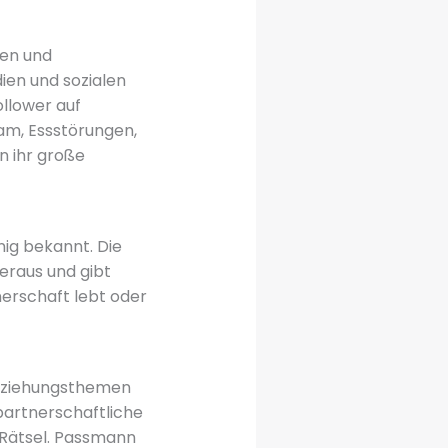
hen und
dien und sozialen
llower auf
ham, Essstörungen,
n ihr große
ig bekannt. Die
heraus und gibt
nerschaft lebt oder
Beziehungsthemen
 partnerschaftliche
n Rätsel. Passmann