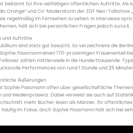
st bekannt für ihre vielfältigen öffentlichen Auftritte. Als
io Orange“ und Co-Moderatorin der ZDF Neo-Talkshow „
sie regelmäßig im Fernsehen zu sehen. In Interviews spric
Themen, hält sich bei persönlichen Fragen jedoch zurück.
 und Auftritte
Publikum sind stets gut besucht. So verzeichnete die Berl
Sophie Passmann
einen 170-prozentigen Frauenanteil be
ollower zählen mittlerweile in die Hunderttausende. Typis
drucksvolle Performances von rund 1 Stunde und 25 Minute
entliche Äußerungen
cht Sophie Passmann offen über gesellschaftliche Themen
 und Medienpräsenz. Dabei verweist sie auch auf Statistik
chschnitt mehr Bücher lesen als Männer. Ihr öffentliches
 häufig im Fokus, doch
Sophie Passmann
hält sich bei se