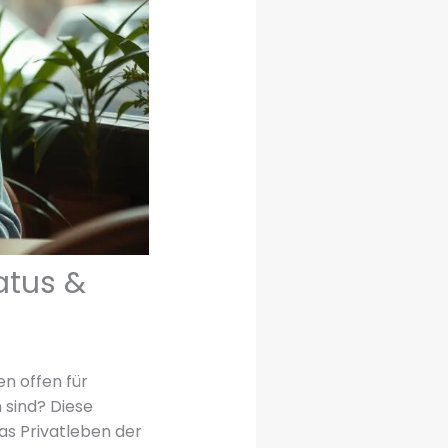
atus &
n offen für
 sind? Diese
as Privatleben der