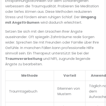
Entspannungstechniken vor dem Schlafengehen
verbessern die Traumqualität. Probieren Sie Meditation
oder tiefes Atmen aus. Diese Methoden reduzieren
Stress und fördern einen ruhigen Schlaf. Der
Umgang
mit Angstträumen
wird dadurch erleichtert.
Setzen Sie sich mit den Ursachen Ihrer Ängste
auseinander. Oft spiegeln Zahnträume reale Sorgen
wider. Sprechen Sie mit Freunden oder Familie über Ihre
Gefühle. In manchen Fällen kann professionelle Hilfe
sinnvoll sein. Ein Therapeut unterstützt Sie bei der
Traumverarbeitung
und hilft, zugrunde liegende
Ängste zu bearbeiten.
Methode
Vorteil
Anwend
Täglich n
Erkennen von
Traumtagebuch
dem
Mustern
Aufwach