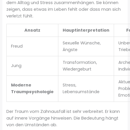
dem Alltag und Stress zusammenhängen. Sie können
zeigen, dass etwas im Leben fehlt oder dass man sich
verletzt fühlt.
Ansatz
Hauptinterpretation
F
Sexuelle Wünsche,
Unbe
Freud
Ängste
Trieb
Transformation,
Arche
Jung
Wiedergeburt
Indiv
Aktue
Moderne
Stress,
Prob
Traumpsychologie
Lebensumstände
Emot
Der Traum vom Zahnausfall ist sehr verbreitet. Er kann
auf innere Vorgänge hinweisen. Die Bedeutung hängt
von den Umständen ab.