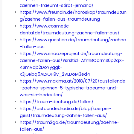
zaehnen-traeumt-stirbt-jemand/
https://www.freundin.de/horoskop/traumdeutun
g/zaehne-fallen-aus-traumdeutung
https://www.cosmetic-
dental.de/traumdeutung-zaehne-fallen-aus/
https://www.questico.de/traumdeutung/zaehne
-fallen-aus
https://www.snoozeproject.de/traumdeutung-
zaehne-fallen-aus/?srsltid=AfmBOormS0p2qX-
4SmVqb2DoYyggk-
x3jGRbq5ALxQH9v_2VLDoM3ed4
https://www.maxima.at/2018/07/20/ausfallende
-zaehne-spinnen-5-typische-traeume-und-
was-sie-bedeuten/
https://traum-deutung.de/fallen/
https://astoundedradio.de/blog/koerper-
geist/traumdeutung-zahne-fallen-aus/
https://traum2go.de/traumdeutung/zaehne-
fallen-aus/