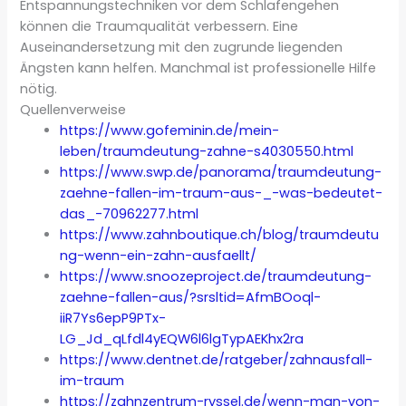
Entspannungstechniken vor dem Schlafengehen
können die Traumqualität verbessern. Eine
Auseinandersetzung mit den zugrunde liegenden
Ängsten kann helfen. Manchmal ist professionelle Hilfe
nötig.
Quellenverweise
https://www.gofeminin.de/mein-
leben/traumdeutung-zahne-s4030550.html
https://www.swp.de/panorama/traumdeutung-
zaehne-fallen-im-traum-aus-_-was-bedeutet-
das_-70962277.html
https://www.zahnboutique.ch/blog/traumdeutu
ng-wenn-ein-zahn-ausfaellt/
https://www.snoozeproject.de/traumdeutung-
zaehne-fallen-aus/?srsltid=AfmBOoql-
iiR7Ys6epP9PTx-
LG_Jd_qLfdl4yEQW6l6lgTypAEKhx2ra
https://www.dentnet.de/ratgeber/zahnausfall-
im-traum
https://zahnzentrum-ryssel.de/wenn-man-von-