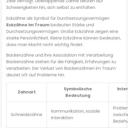
Ziele verfolgt. Überlappende Zähne deuten auf
Schwierigkeiten hin, sich selbst zu entfalten.
Eckzähne als Symbol für Durchsetzungsvermögen
Eckzähne im Traum
bedeuten Stärke und
Durchsetzungsvermögen. Große Eckzähne zeigen eine
starke Persönlichkeit. Kleine Eckzähne können bedeuten,
dass man Macht nicht wichtig findet.
Backenzähne und ihre Assoziation mit Verarbeitung
Backenzähne stehen für die Fähigkeit, Erfahrungen zu
verarbeiten. Der Verlust von Backenzähnen im Traum
deutet oft auf Probleme hin.
Symbolische
Inte
Zahnart
Bedeutung
Proble
Kommunikation, soziale
Schneidezähne
zwisch
Interaktion
Bezieh