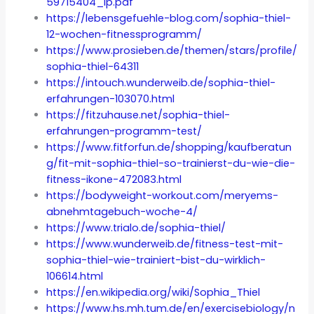
59715404_lp.pdf
https://lebensgefuehle-blog.com/sophia-thiel-
12-wochen-fitnessprogramm/
https://www.prosieben.de/themen/stars/profile/
sophia-thiel-64311
https://intouch.wunderweib.de/sophia-thiel-
erfahrungen-103070.html
https://fitzuhause.net/sophia-thiel-
erfahrungen-programm-test/
https://www.fitforfun.de/shopping/kaufberatun
g/fit-mit-sophia-thiel-so-trainierst-du-wie-die-
fitness-ikone-472083.html
https://bodyweight-workout.com/meryems-
abnehmtagebuch-woche-4/
https://www.trialo.de/sophia-thiel/
https://www.wunderweib.de/fitness-test-mit-
sophia-thiel-wie-trainiert-bist-du-wirklich-
106614.html
https://en.wikipedia.org/wiki/Sophia_Thiel
https://www.hs.mh.tum.de/en/exercisebiology/n