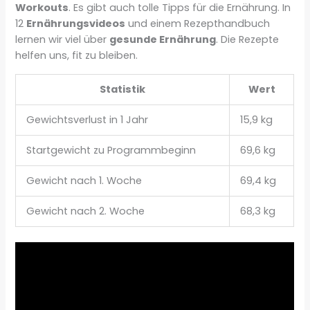
Workouts
. Es gibt auch tolle Tipps für die Ernährung. In
12
Ernährungsvideos
und einem Rezepthandbuch
lernen wir viel über
gesunde Ernährung
. Die Rezepte
helfen uns, fit zu bleiben.
Statistik
Wert
Gewichtsverlust in 1 Jahr
15,9 kg
Startgewicht zu Programmbeginn
69,6 kg
Gewicht nach 1. Woche
69,4 kg
Gewicht nach 2. Woche
68,3 kg