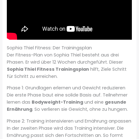
Sophia Thiel Fitness: Der Trainingsplan
Der Fitness-Plan von Sophia Thiel besteht aus drei
Phasen. Er wird über 12 Wochen durchgeführt. Dieser
Sophia Thiel Fitness Trainingsplan
hilft, Ziele Schritt
für Schritt zu erreichen.
Phase 1: Grundlagen erlernen und Gewicht reduzieren
Die erste Phase baut eine solide Basis auf. Teilnehmer
lernen das
Bodyweight-Training
und eine
gesunde
Ernährung
. So verlieren sie Gewicht, ohne zu hungern.
Phase 2: Training intensivieren und Ernährung anpassen
In der zweiten Phase wird das Training intensiver. Die
Ernährung passt sich den Fortschritten an. So formt